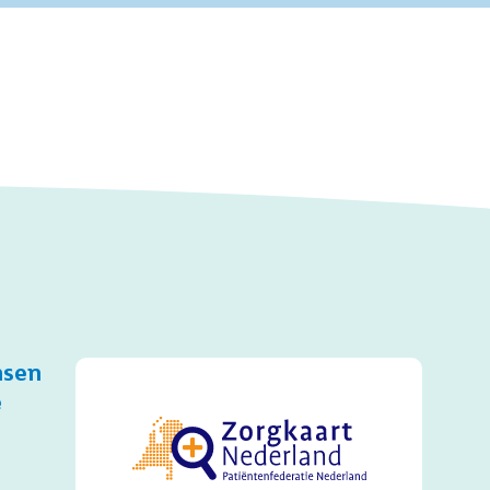
nsen
e