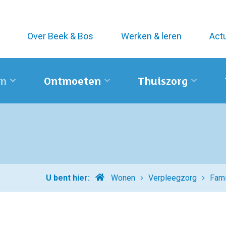
Over Beek & Bos
Werken & leren
Act
n
Ontmoeten
Thuiszorg
Home
U bent hier:
Wonen
Verpleegzorg
Fami