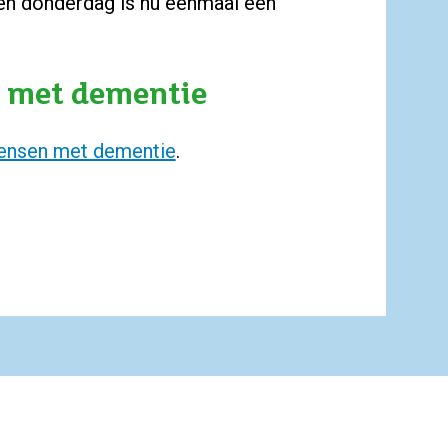
een donderdag is nu eenmaal een
n met dementie
mensen met dementie
.