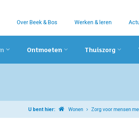
Over Beek & Bos
Werken & leren
Act
n
Ontmoeten
Thuiszorg
Home
U bent hier:
Wonen
Zorg voor mensen me