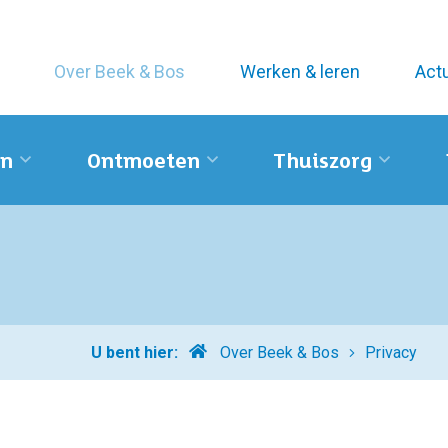
Over Beek & Bos
Werken & leren
Act
n
Ontmoeten
Thuiszorg
Home
U bent hier:
Over Beek & Bos
Privacy