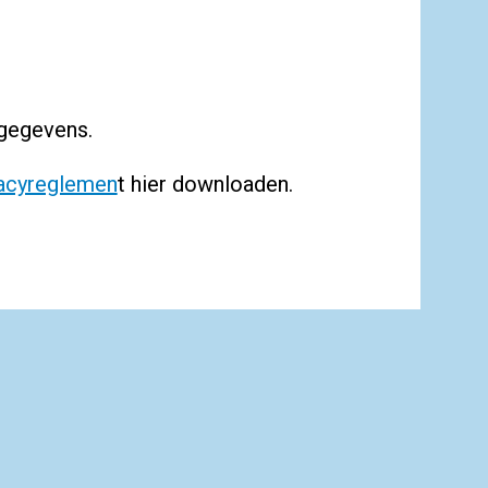
gegevens.
acyreglemen
t hier downloaden.