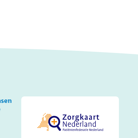
nsen
e