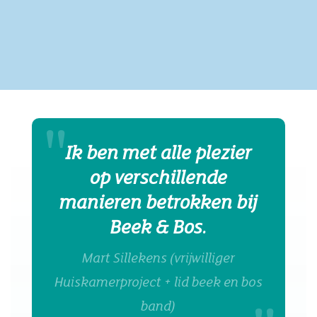
Ik ben met alle plezier
op verschillende
manieren betrokken bij
Beek & Bos.
Mart Sillekens (vrijwilliger
Huiskamerproject + lid beek en bos
band)