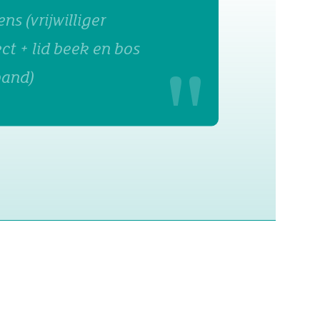
ns (vrijwilliger
t + lid beek en bos
band)