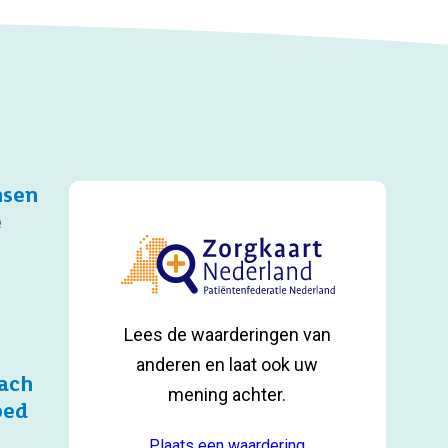
nsen
e
Lees de waarderingen van
anderen en laat ook uw
ach
mening achter.
bed
Plaats een waardering