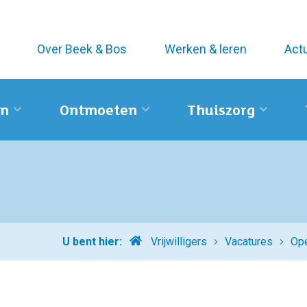
Over Beek & Bos
Werken & leren
Act
n
Ontmoeten
Thuiszorg
Home
U bent hier:
Vrijwilligers
Vacatures
Ope