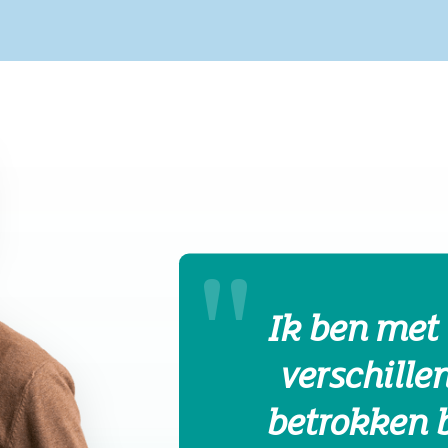
Ik ben met 
verschill
betrokken b