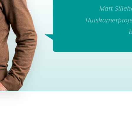
Mart Silleke
Huiskamerprojec