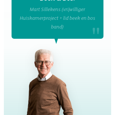
Mart Sillekens (vrijwilliger
Huiskamerproject + lid beek en bos
band)