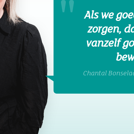
Als we goe
zorgen, d
vanzelf g
bew
Chantal Bonselaa