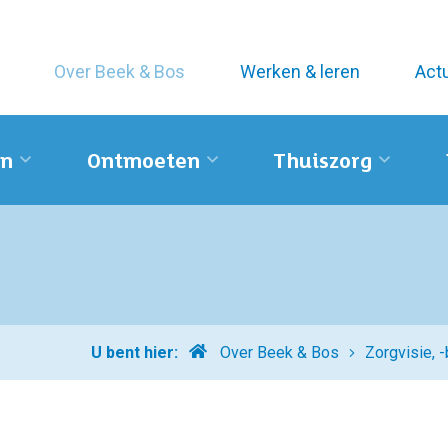
Over Beek & Bos
Werken & leren
Act
n
Ontmoeten
Thuiszorg
Home
U bent hier:
Over Beek & Bos
Zorgvisie, -