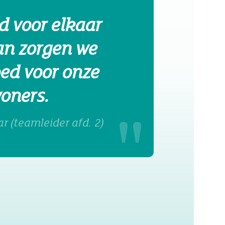
d voor elkaar
an zorgen we
oed voor onze
oners.
r (teamleider afd. 2)