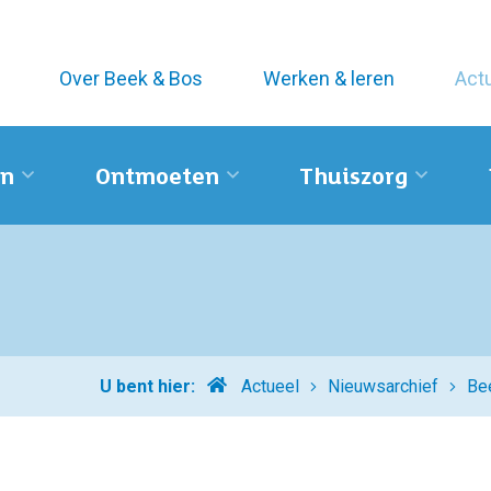
Over Beek & Bos
Werken & leren
Act
n
Ontmoeten
Thuiszorg
Home
U bent hier:
Actueel
Nieuwsarchief
Bee