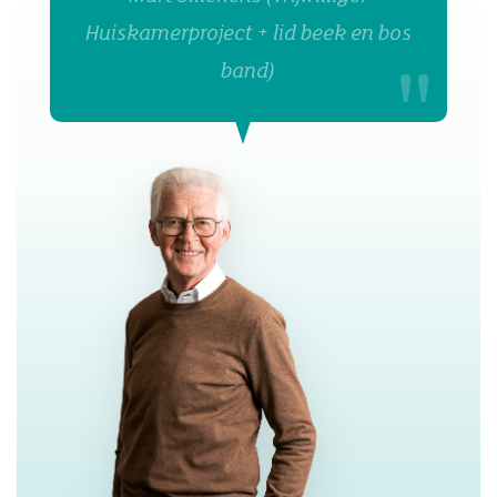
Huiskamerproject + lid beek en bos
band)